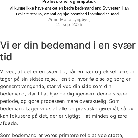
Professionel og empatisk
Vi kunne ikke have ønsket en bedre bedemand end Sylvester. Han
En ti
udviste stor ro, empati og hjælpsomhed i forbindelse med...
Anne-Mette Lyngbye,
11. sep. 2025
Vi er din bedemand i en svær
tid
Vi ved, at det er en svær tid, når en nær og elsket person
tager på sin sidste rejse. I en tid, hvor følelse og sorg er
gennemtrængende, står vi ved din side som din
bedemand, klar til at hjælpe dig igennem denne svære
periode, og gøre processen mere overskuelig. Som
bedemand tager vi os af alle de praktiske gøremål, så du
kan fokusere på det, der er vigtigt – at mindes og ære
afdøde.
Som bedemand er vores primære rolle at yde støtte,