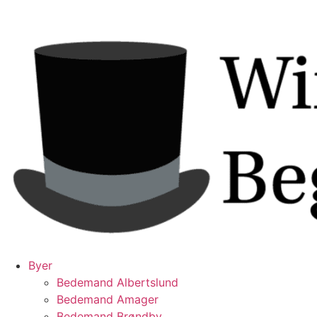
Videre
til
indhold
Byer
Bedemand Albertslund
Bedemand Amager
Bedemand Brøndby